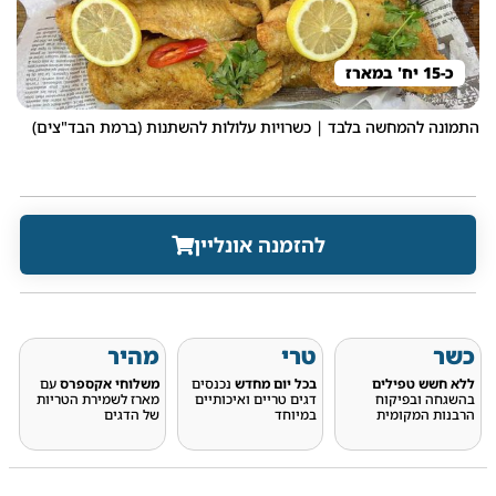
כ-15 יח' במארז
התמונה להמחשה בלבד | כשרויות עלולות להשתנות (ברמת הבד"צים)
להזמנה אונליין
כשר
טרי
מהיר
ללא חשש טפילים
בכל יום מחדש
נכנסים
משלוחי אקספרס
עם
בהשגחה ובפיקוח
דגים טריים ואיכותיים
מארז לשמירת הטריות
הרבנות המקומית
במיוחד
של הדגים