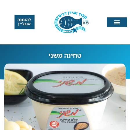
להזמנה
אונליין
טחינה משני