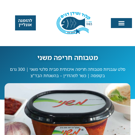
להזמנה
אונליין
מטבוחה חריפה משני
סלט עגבניות מטבוחה חריפה איכותית מבית סלטי משני | 300 גרם
בקופסה | כשר למהדרין – בהשגחת הבד"צ