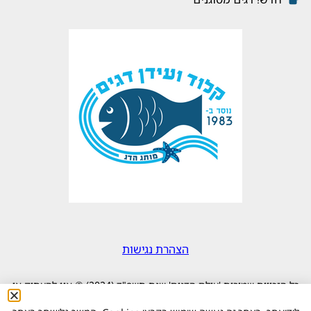
הצהרת נגישות
כל הזכויות שמורות 'עולם הדגים' שנת תשפ"ד (2024) © אין להעתיק או
לשכפל את תוכן האתר ללא אישור |
לה' הארץ ומלואה