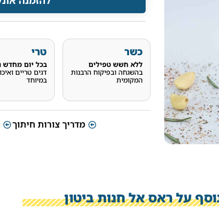
להזמנה אונל
כשר
טרי
ללא חשש טפילים
בכל יום מחדש
נ
בהשגחה ובפיקוח הרבנות
דגים טריים ואיכו
המקומית
במיוחד
מדריך צורות חיתוך
וסף על ראס אל חנות ביטון